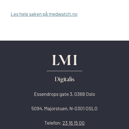
Les hele saken på medwatch.no
Digitalis
Essendrops gate 3, 0368 Oslo
5094, Majorstuen, N-0301 OSLO
Telefon:
23 16 15 00