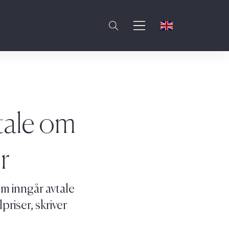
tale om
r
m inngår avtale
riser, skriver