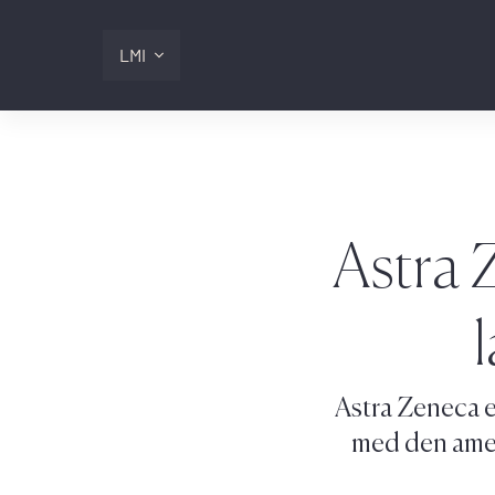
LMI
Digitalis
Lmi
Astra 
Logg inn
Astra Zeneca e
med den ameri