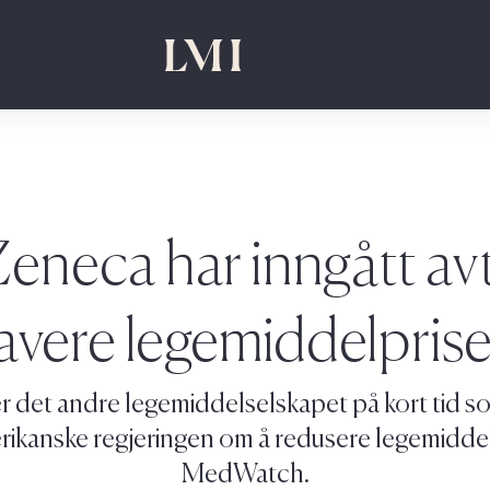
Zeneca har inngått av
lavere legemiddelprise
r det andre legemiddelselskapet på kort tid so
kanske regjeringen om å redusere legemiddelp
MedWatch.