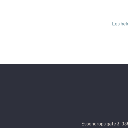
Les hel
Essendrops gate 3, 03