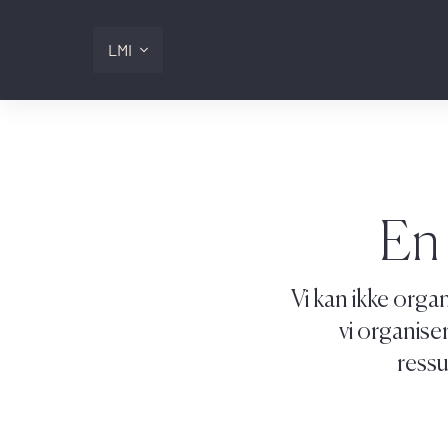
LMI
Digitalis
Lmi
En 
Logg inn
Vi kan ikke orga
vi organise
ressu