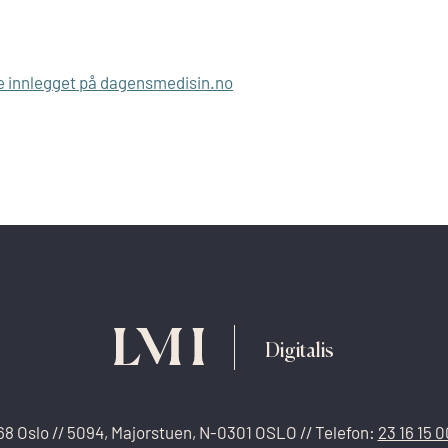
e innlegget på dagensmedisin.no
Digitalis
68 Oslo
//
5094, Majorstuen, N-0301 OSLO
//
Telefon:
23 16 15 0