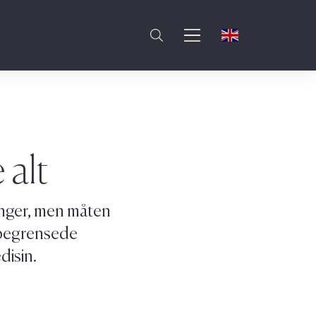
 alt
ringer, men måten
e begrensede
disin.