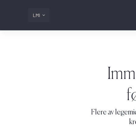
LMI
Digitalis
Lmi
Immu
Logg inn
f
Flere av legemid
kr