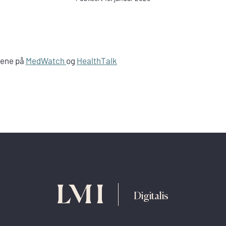
kene på
MedWatch
og
HealthTalk
Digitalis