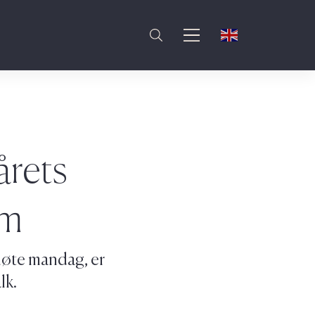
årets
um
t møte mandag, er
lk.