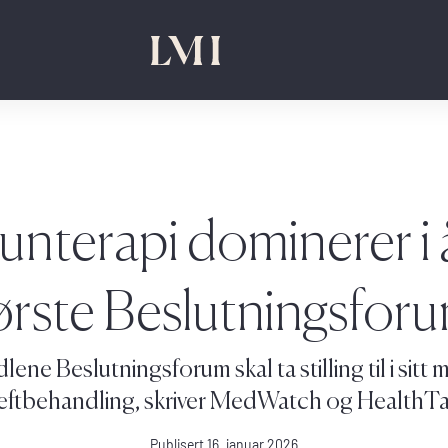
nterapi dominerer i 
ørste Beslutningsfor
lene Beslutningsforum skal ta stilling til i sit
eftbehandling, skriver MedWatch og HealthTa
Publisert 16. januar 2026