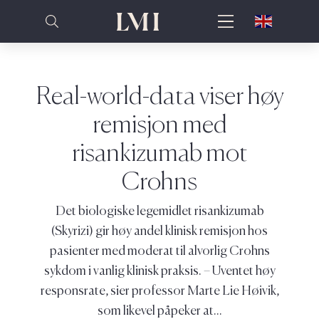
Real-world-data viser høy
remisjon med
risankizumab mot
Crohns
Det biologiske legemidlet risankizumab
(Skyrizi) gir høy andel klinisk remisjon hos
pasienter med moderat til alvorlig Crohns
sykdom i vanlig klinisk praksis. – Uventet høy
responsrate, sier professor Marte Lie Høivik,
som likevel påpeker at...