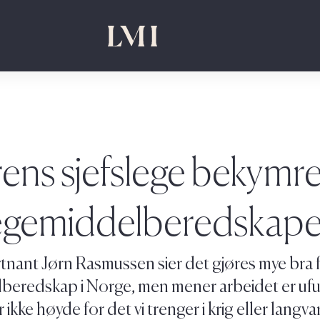
ns sjefslege bekymre
egemiddelberedskap
nant Jørn Rasmussen sier det gjøres mye bra 
beredskap i Norge, men mener arbeidet er uful
kke høyde for det vi trenger i krig eller langvari