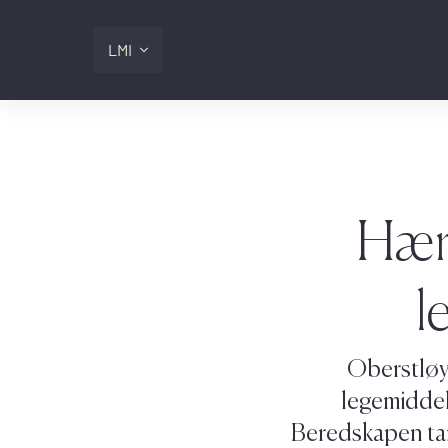
LMI
Digitalis
Lmi
Hære
Logg inn
l
Oberstløyt
legemiddel
Beredskapen tar i