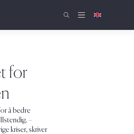
t for
en
for å bedre
lstendig. –
ge kriser, skriver