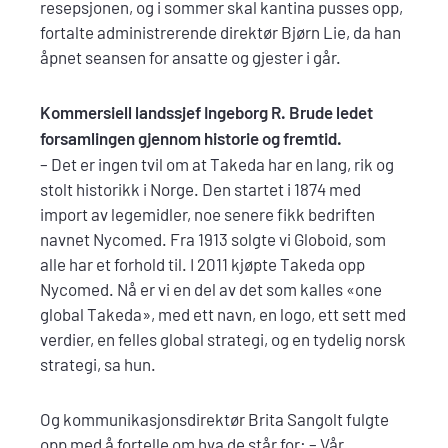
resepsjonen, og i sommer skal kantina pusses opp,
fortalte administrerende direktør Bjørn Lie, da han
åpnet seansen for ansatte og gjester i går.
Kommersiell landssjef Ingeborg R. Brude ledet
forsamlingen gjennom historie og fremtid.
– Det er ingen tvil om at Takeda har en lang, rik og
stolt historikk i Norge. Den startet i 1874 med
import av legemidler, noe senere fikk bedriften
navnet Nycomed. Fra 1913 solgte vi Globoid, som
alle har et forhold til. I 2011 kjøpte Takeda opp
Nycomed. Nå er vi en del av det som kalles «one
global Takeda», med ett navn, en logo, ett sett med
verdier, en felles global strategi, og en tydelig norsk
strategi, sa hun.
Og kommunikasjonsdirektør Brita Sangolt fulgte
opp med å fortelle om hva de står for: – Vår