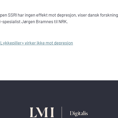
pen SSRI har ingen effekt mot depresjon, viser dansk forskning.
i-spesialist Jørgen Bramnes til NRK.
Lykkepiller» virker ikke mot depresjon
Digitalis