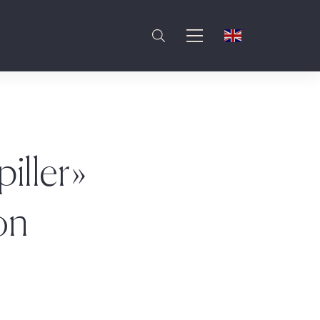
iller»
on