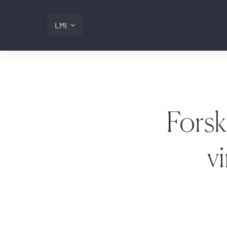
LMI
Digitalis
Lmi
Forsk
Logg inn
v