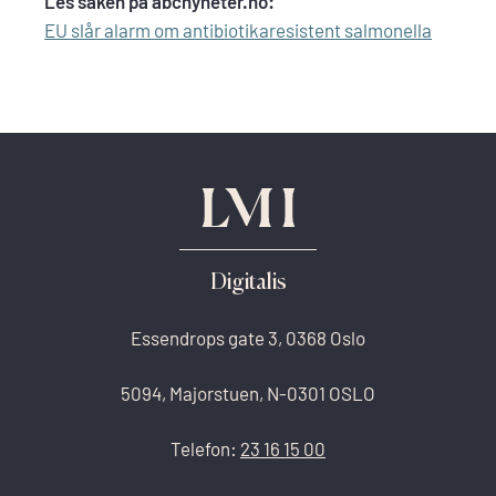
Les saken på abcnyheter.no:
EU slår alarm om antibiotikaresistent salmonella
Digitalis
Essendrops gate 3, 0368 Oslo
5094, Majorstuen, N-0301 OSLO
Telefon:
23 16 15 00