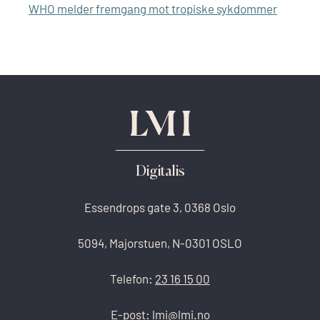
WHO melder fremgang mot tropiske sykdommer
Digitalis
Essendrops gate 3, 0368 Oslo
5094, Majorstuen, N-0301 OSLO
Telefon:
23 16 15 00
E-post:
lmi@lmi.no