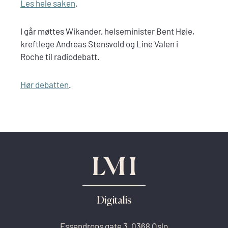
Les hele saken
.
I går møttes Wikander, helseminister Bent Høie,
kreftlege Andreas Stensvold og Line Valen i
Roche til radiodebatt.
Hør debatten
.
Digitalis
Essendrops gate 3, 0368 Oslo