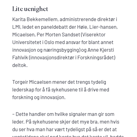
Lite uenighet
Karita Bekkemellem, administrerende direktør i
LMI, ledet en paneldebatt der Høie, Lier-hansen,
Micaelsen, Per Morten Sandset (Viserektor
Universitetet i Oslo med ansvar for blant annet
innovasjon og næringsbygging) og Anne Kjersti
Fahlvik (innovasjonsdirektør i Forskningsrådet)
deltok.
Torgeir Micaelsen mener det trengs tydelig
lederskap for å få sykehusene til å drive med
forskning og innovasjon.
– Dette handler om hvilke signaler man gir som
leder. På sykehusene skjer det mye bra, men hvis
du ser hva man har vært tydeligst på så er det at
ventetidene skal ned koste hva det koste vil, hadde