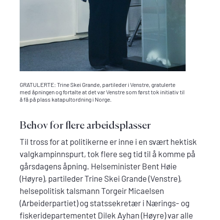
GRATULERTE: Trine Skei Grande, partileder i Venstre, gratulerte
med åpningen og fortalte at det var Venstre som først tok initiativ til
å få på plass katapultordning i Norge.
Behov for flere arbeidsplasser
Til tross for at politikerne er inne i en svært hektisk
valgkampinnspurt, tok flere seg tid til å komme på
gårsdagens åpning. Helseminister Bent Høie
(Høyre), partileder Trine Skei Grande (Venstre),
helsepolitisk talsmann Torgeir Micaelsen
(Arbeiderpartiet) og statssekretær i Nærings- og
fiskeridepartementet Dilek Ayhan (Høyre) var alle