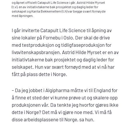
og åpnet offisielt Catapult Life Science i går. Astrid Hilde Myrset
(t.v), en av initiativtakerne bak prosjektet og daglig leder for
selskapet og Karita Bekkemellem (t.h) var begge svært fornøyde
med åpningen.
I går inviterte Catapult Life Science til åpning av
sine lokaler på Fornebu i Oslo. Der skal de drive
med testproduksjon og tidligfaseproduksjon for
livsvitenskapsbransjen. Astrid Hilde Myrset er en av
initiativtakerne bak prosjektet og daglig leder for
selskapet. Hun var svært fornøyd med at vi nå har
fått på plass dette i Norge.
– Da jeg jobbet i Algipharma måtte vi til England for
å finne et sted der vi kunne prøve ut og skalere opp
produksjonen vår. Da tenkte jeg hvorfor gjøres ikke
dette i Norge? Det må vi gjøre noe med. Vi må få
disse arbeidsplassene til Norge, sa hun.