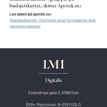
budsjettkuttet, skriver Apotek.no.
Les saken på apotek.no:
Statsbudsjettet: Stortinget vil at farmasøyter skal
rekvirere vaksiner
Digitalis
Essendrops gate 3, 0368 Oslo
5094, Majorstuen, N-0301 OSLO