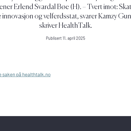
ner Erlend Svardal Bøe (H). – Tvert imot: Ska
innovasjon og velferdsstat, svarer Kamzy Gu
skriver HealthTalk.
Publisert 11. april 2025
e saken på healthtalk.no