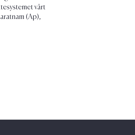
ttesystemet vårt
naratnam (Ap),