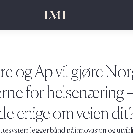
e og Ap vil gjøre Norg
erne for helsenæring 
de enige om veien dit
tesystem legger bånd på innovasjon og utvikl