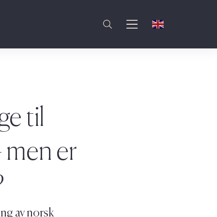
e til
– men er
?
ing av norsk