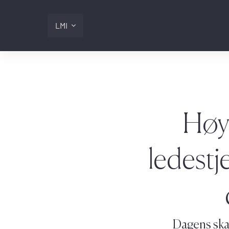
LMI
Digitalis
Lmi
Høyr
Logg inn
ledestj
Dagens skat