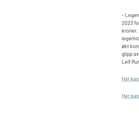
– Legem
2023 fo
kroner. 
legemid
økt kon
glipp av
Leif Ru
Her kan
Her kan 