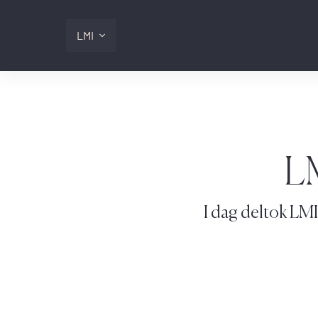
LMI
Digitalis
Lmi
LM
Logg inn
I dag deltok LMI