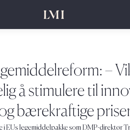
gemiddelreform: – Vi
lig å stimulere til inn
og bærekraftige prise
ene i EUs legemiddelpakke som DMP-direktør T