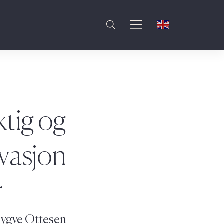
ktig og
ovasjon
r
rygve Ottesen