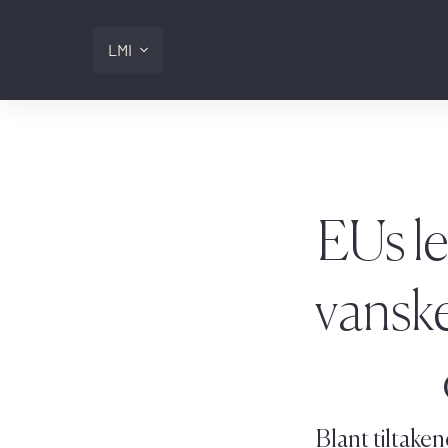
LMI
Digitalis
Lmi
EUs le
Logg inn
vanske
Blant tiltak