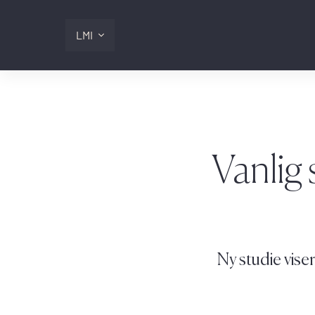
LMI
Digitalis
Lmi
Vanlig
Logg inn
Ny studie viser