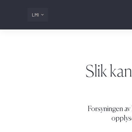
LMI
Digitalis
Lmi
Slik ka
Logg inn
Forsyningen av 
opplyse