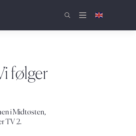
i følger
nen i Midtøsten,
er TV 2.