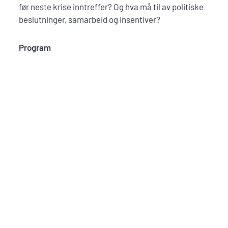
før neste krise inntreffer? Og hva må til av politiske
beslutninger, samarbeid og insentiver?
Program
13:00–13:05 |
Velkommen
v/ moderator Cathrine Fossum og administrerende
direktør i LMI, Leif Rune Skymoen.
13.03-13.06 I Hvorfor og hvordan vil industrien bidra
til legemiddelberedskap i Norge?
v/Leif Rune Skymoen, administrerende direktør i
Legemiddelindustrien (LMI)