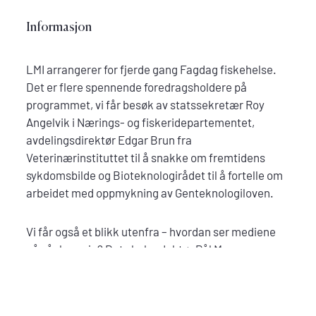
Informasjon
LMI arrangerer for fjerde gang Fagdag fiskehelse.
Det er flere spennende foredragsholdere på
programmet, vi får besøk av statssekretær Roy
Angelvik i Nærings- og fiskeridepartementet,
avdelingsdirektør Edgar Brun fra
Veterinærinstituttet til å snakke om fremtidens
sykdomsbilde og Bioteknologirådet til å fortelle om
arbeidet med oppmykning av Genteknologiloven.
Vi får også et blikk utenfra – hvordan ser mediene
på vår bransje? Det skal redaktør Pål Mugaas
Jensen i Kyst.no fortelle oss. For å nevne noe.
PROGRAM