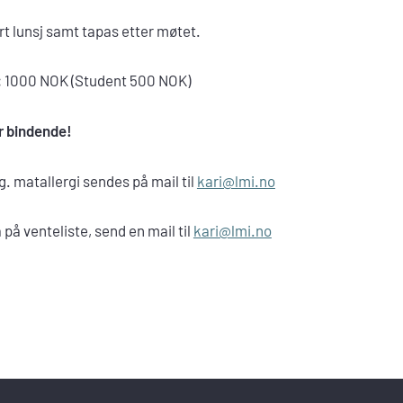
ert lunsj samt tapas etter møtet.
:
1000 NOK (Student 500 NOK)
r bindende!
. matallergi sendes på mail til
kari@lmi.no
 på venteliste, send en mail til
kari@lmi.no