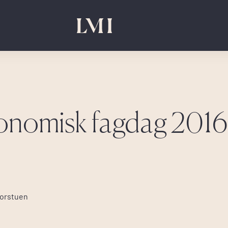
onomisk fagdag 201
jorstuen