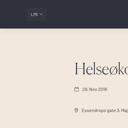
LMI
Digitalis
Lmi
Helseøk
Logg inn
29. Nov 2016
Essendrops gate 3, Ma