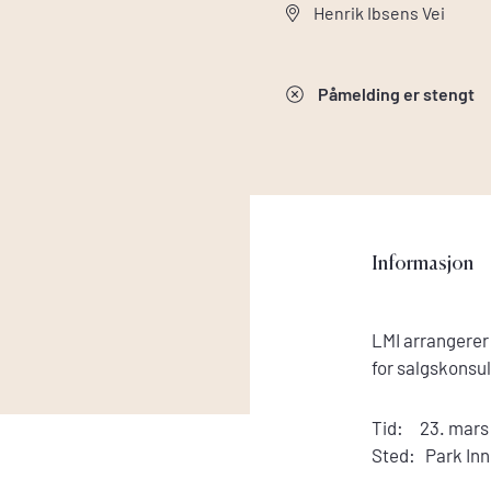
Henrik Ibsens Vei
Påmelding er stengt
Informasjon
LMI arrangerer 
for salgskonsu
Tid: 23. mars 
Sted: Park In