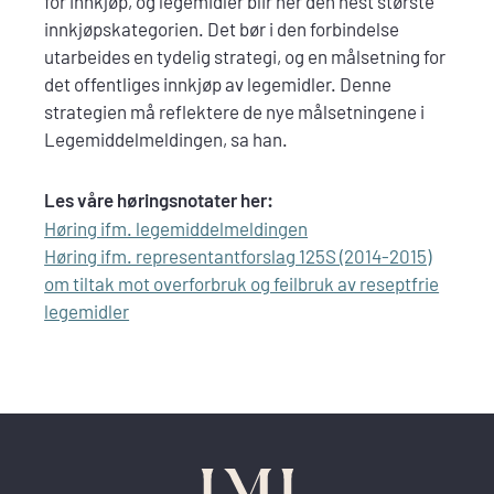
for innkjøp, og legemidler blir her den nest største
innkjøpskategorien. Det bør i den forbindelse
utarbeides en tydelig strategi, og en målsetning for
det offentliges innkjøp av legemidler. Denne
strategien må reflektere de nye målsetningene i
Legemiddelmeldingen, sa han.
Les våre høringsnotater her:
Høring ifm. legemiddelmeldingen
Høring ifm. representantforslag 125S (2014-2015)
om tiltak mot overforbruk og feilbruk av reseptfrie
legemidler