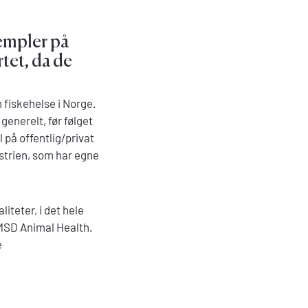
sempler på
tet, da de
 fiskehelse i Norge.
enerelt, før følget
 på offentlig/privat
ustrien, som har egne
iteter, i det hele
e MSD Animal Health.
e