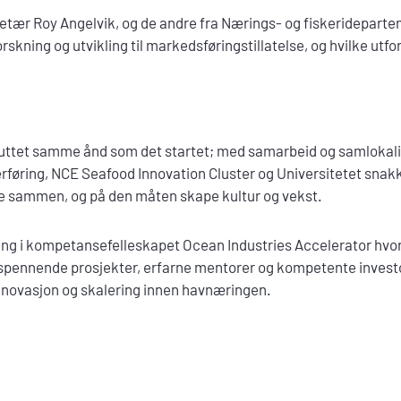
retær Roy Angelvik, og de andre fra Nærings- og fiskeridepartem
orskning og utvikling til markedsføringstillatelse, og hvilke utfo
ttet samme ånd som det startet; med samarbeid og samlokalis
føring, NCE Seafood Innovation Cluster og Universitetet snakk
be sammen, og på den måten skape kultur og vekst.
ing i kompetansefelleskapet Ocean Industries Accelerator hvo
 spennende prosjekter, erfarne mentorer og kompetente inves
, innovasjon og skalering innen havnæringen.