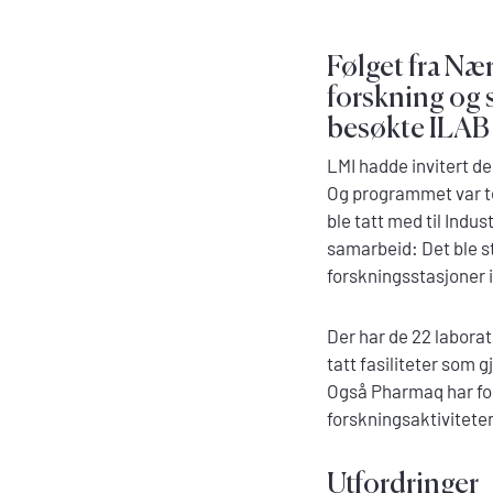
Følget fra Næ
forskning og 
besøkte ILAB
LMI hadde invitert d
Og programmet var te
ble tatt med til Indu
samarbeid: Det ble st
forskningsstasjoner 
Der har de 22 laborat
tatt fasiliteter som 
Også Pharmaq har fors
forskningsaktivitete
Utfordringer