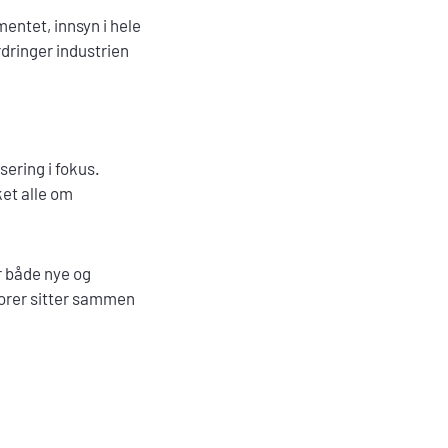
entet, innsyn i hele
rdringer industrien
ering i fokus.
et alle om
r både nye og
torer sitter sammen