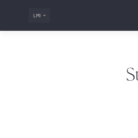
LMI
Digitalis
Lmi
S
Logg inn