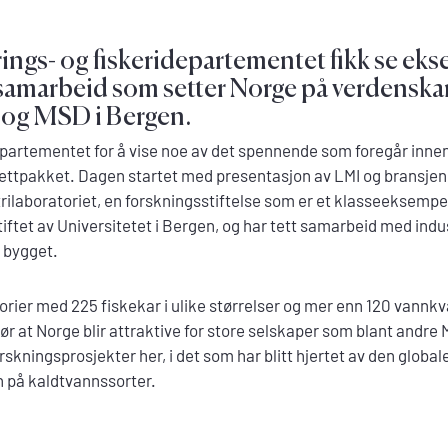
rings- og fiskeridepartementet fikk se ek
samarbeid som setter Norge på verdenskar
 og MSD i Bergen.
epartementet for å vise noe av det spennende som foregår innen
ttpakket. Dagen startet med presentasjon av LMI og bransjen g
strilaboratoriet, en forskningsstiftelse som er et klasseeksempel
iftet av Universitetet i Bergen, og har tett samarbeid med ind
i bygget.
orier med 225 fiskekar i ulike størrelser og mer enn 120 vannkval
gjør at Norge blir attraktive for store selskaper som blant andr
kningsprosjekter her, i det som har blitt hjertet av den global
n på kaldtvannssorter.