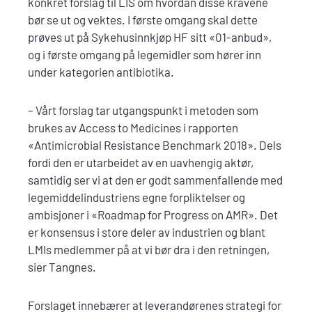
konkret forslag til LIS om hvordan disse kravene
bør se ut og vektes. I første omgang skal dette
prøves ut på Sykehusinnkjøp HF sitt «01-anbud»,
og i første omgang på legemidler som hører inn
under kategorien antibiotika.
– Vårt forslag tar utgangspunkt i metoden som
brukes av Access to Medicines i rapporten
«Antimicrobial Resistance Benchmark 2018». Dels
fordi den er utarbeidet av en uavhengig aktør,
samtidig ser vi at den er godt sammenfallende med
legemiddelindustriens egne forpliktelser og
ambisjoner i «Roadmap for Progress on AMR». Det
er konsensus i store deler av industrien og blant
LMIs medlemmer på at vi bør dra i den retningen,
sier Tangnes.
Forslaget innebærer at leverandørenes strategi for