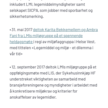
inkludert LMI, legemiddelmyndigheter samt
selskapet SICPA, som jobber med sporbarhet og
sikkerhetsmerking.
• 31. mai 2017
deltok Karita Bekkemellem og Ambra
Fani fra LMIs miljøgruppe på et spennende
heldagsmøte
i regi av miljøfaggruppa i Helse Vest,
med tittelen «Legemiddel og miljø – et dilemma i
vår tid»
• 12. september 2017 deltok LMIs miljøgruppe på et
oppfølgingsmøte med LIS, der Sykehusinnkjøp HF
understreket viktigheten av samarbeid med
bransjeforeningene og myndigheter i arbeidet med
å konkretisere miljøkrav og kriterier for
anskaffelser av legemidler.