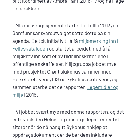
blitt koordinert av Ambra Fani (2016-17) og nå Hege
Uglebakken.
LMIs miljøengasjement startet for fullt i 2013, da
Samfunnsansvarsutvalget satte dette på sin
agenda. De tok initiativ til å få
miljømerking inn i
Felleskatalogen
og startet arbeidet med å få
miljøkrav inn som et av tildelingskriteriene i
offentlige anskaffelser. Miljøgruppa jobbet mye
med prosjektet Grønt sjukehus sammen med
Helseforetakene, LIS og Sykehusapotekene, og
sammen utarbeidet de rapporten
Legemidler og
miljø
i 2015.
– Vi jobbet svært mye med denne rapporten, og det
er faktisk den Helse- og omsorgsdepartementet
siterer når de nå har gitt Sykehusinnkjøp et
oppdragsdokument der de ber dem inkludere