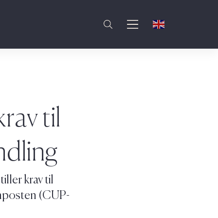
rav til
ndling
ler krav til
tenposten (CUP-