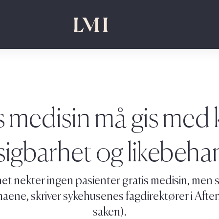
 medisin må gis med k
sigbarhet og likebeha
t nekter ingen pasienter gratis medisin, men stil
aene, skriver sykehusenes fagdirektører i Af
saken).