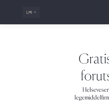
LMI
Digitalis
Lmi
Gratis
Logg inn
forut
Helsevesene
legemiddelfirm