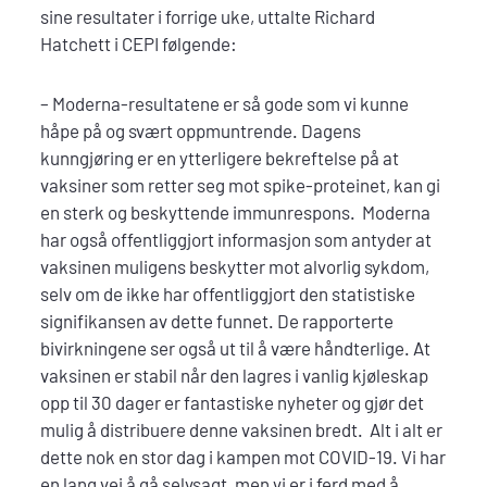
sine resultater i forrige uke, uttalte Richard
Hatchett i CEPI følgende:
– Moderna-resultatene er så gode som vi kunne
håpe på og svært oppmuntrende. Dagens
kunngjøring er en ytterligere bekreftelse på at
vaksiner som retter seg mot spike-proteinet, kan gi
en sterk og beskyttende immunrespons. Moderna
har også offentliggjort informasjon som antyder at
vaksinen muligens beskytter mot alvorlig sykdom,
selv om de ikke har offentliggjort den statistiske
signifikansen av dette funnet. De rapporterte
bivirkningene ser også ut til å være håndterlige. At
vaksinen er stabil når den lagres i vanlig kjøleskap
opp til 30 dager er fantastiske nyheter og gjør det
mulig å distribuere denne vaksinen bredt. Alt i alt er
dette nok en stor dag i kampen mot COVID-19. Vi har
en lang vei å gå selvsagt, men vi er i ferd med å