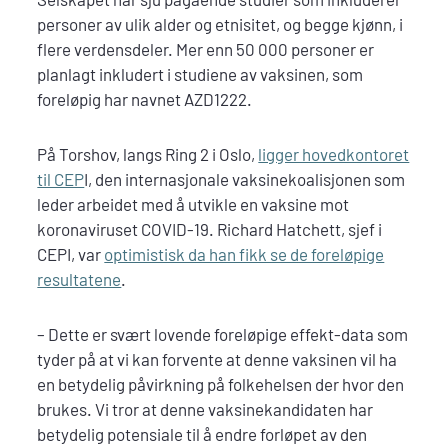
personer av ulik alder og etnisitet, og begge kjønn, i
flere verdensdeler. Mer enn 50 000 personer er
planlagt inkludert i studiene av vaksinen, som
foreløpig har navnet AZD1222.
På Torshov, langs Ring 2 i Oslo,
ligger hovedkontoret
til CEP
I, den internasjonale vaksinekoalisjonen som
leder arbeidet med å utvikle en vaksine mot
koronaviruset COVID-19. Richard Hatchett, sjef i
CEPI, var
optimistisk da han fikk se de foreløpige
resultatene
.
– Dette er svært lovende foreløpige effekt-data som
tyder på at vi kan forvente at denne vaksinen vil ha
en betydelig påvirkning på folkehelsen der hvor den
brukes. Vi tror at denne vaksinekandidaten har
betydelig potensiale til å endre forløpet av den