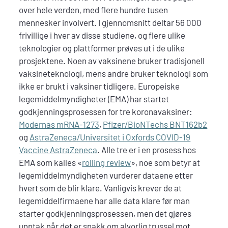
over hele verden, med flere hundre tusen
mennesker involvert. I gjennomsnitt deltar 56 000
frivillige i hver av disse studiene, og flere ulike
teknologier og plattformer prøves ut i de ulike
prosjektene. Noen av vaksinene bruker tradisjonell
vaksineteknologi, mens andre bruker teknologi som
ikke er brukt i vaksiner tidligere. Europeiske
legemiddelmyndigheter (EMA) har startet
godkjenningsprosessen for tre koronavaksiner:
Modernas
mRNA-1273
,
Pfizer/BioNTechs BNT162b2
og
AstraZeneca/Universitet i Oxfords COVID-19
Vaccine AstraZeneca
. Alle tre er i en prosess hos
EMA som kalles «
rolling review
», noe som betyr at
legemiddelmyndigheten vurderer dataene etter
hvert som de blir klare. Vanligvis krever de at
legemiddelfirmaene har alle data klare før man
starter godkjenningsprosessen, men det gjøres
unntak når det er snakk om alvorlig trussel mot