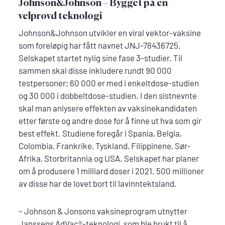
Johnson&Johnson – Bygget på en
velprøvd teknologi
Johnson&Johnson utvikler en viral vektor-vaksine
som foreløpig har fått navnet JNJ-78436725.
Selskapet startet nylig sine fase 3-studier. Til
sammen skal disse inkludere rundt 90 000
testpersoner; 60 000 er med i enkeltdose-studien
og 30 000 i dobbeltdose-studien. I den sistnevnte
skal man anlysere effekten av vaksinekandidaten
etter første og andre dose for å finne ut hva som gir
best effekt. Studiene foregår i Spania, Belgia,
Colombia, Frankrike, Tyskland, Filippinene, Sør-
Afrika, Storbritannia og USA. Selskapet har planer
om å produsere 1 milliard doser i 2021. 500 millioner
av disse har de lovet bort til lavinntektsland.
– Johnson & Jonsons vaksineprogram utnytter
Janssens AdVac®-teknologi, som ble brukt til å