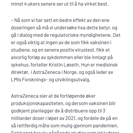
minst 4 ukers senere ser ut til å ha virket best.
– Nå som vi har sett en bedre effekt av den ene
doseringen så må vi undersøke hva dette betyr, og
gå i dialog med de regulatoriske myndighetene. Det
er også viktig at ingen av de som fikk vaksinen i
studiene, og en senere positiv virustest, fikk et
alvorlig forløp av sykdommen eller ble innlagt på
sykehus, forteller Kristin Løseth. Hun er medisinsk
direktør, i AstraZeneca i Norge, og også leder av
LMIs Forsknings- og utviklingsutvalg.
AstraZeneca sier at de fortløpende øker
produksjonskapasiteten, og dersom vaksinen blir
godkjent planlegger de å distribuere opp til 3
milliarder doser i løpet av 2021, og fordele de på en
så rettferdig måte som mulig gjennom pandemien.
Selskapet har sju pågående studier som inkluderer