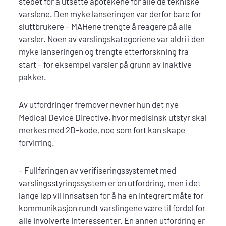
stedet for å utsette apotekene for alle de tekniske
varslene. Den myke lanseringen var derfor bare for
sluttbrukere – MAHene trengte å reagere på alle
varsler. Noen av varslingskategoriene var aldri i den
myke lanseringen og trengte etterforskning fra
start – for eksempel varsler på grunn av inaktive
pakker.
Av utfordringer fremover nevner hun det nye
Medical Device Directive, hvor medisinsk utstyr skal
merkes med 2D-kode, noe som fort kan skape
forvirring.
– Fullføringen av verifiseringssystemet med
varslingsstyringssystem er en utfordring, men i det
lange løp vil innsatsen for å ha en integrert måte for
kommunikasjon rundt varslingene være til fordel for
alle involverte interessenter. En annen utfordring er