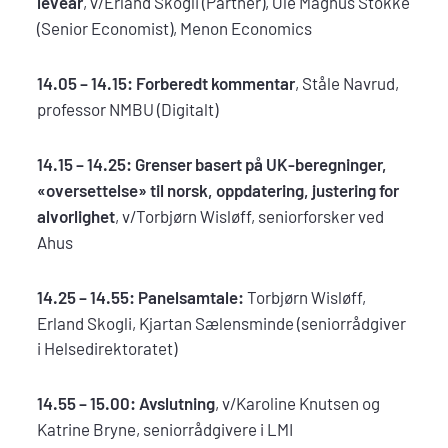
leveår
, v/Erland Skogli (Partner), Ole Magnus Stokke
(Senior Economist), Menon Economics
14.05 – 14.15: Forberedt kommentar
, Ståle Navrud,
professor NMBU (Digitalt)
14.15 – 14.25:
Grenser basert på UK-beregninger,
«oversettelse» til norsk, oppdatering, justering for
alvorlighet
, v/Torbjørn Wisløff, seniorforsker ved
Ahus
14.25 – 14.55:
Panelsamtale:
Torbjørn Wisløff,
Erland Skogli, Kjartan Sælensminde (seniorrådgiver
i Helsedirektoratet)
14.55 – 15.00: Avslutning
, v/Karoline Knutsen og
Katrine Bryne, seniorrådgivere i LMI