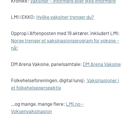
Kronikk:
Vaksiner – informere eller ikke informere
LMI i EKKO:
Hvilke vaksiner trenger du?
Opprop i Aftenposten med 19 aktører, inkludert LMI:
Norge trenger et vaksinasjonsprogram for voksne –
nå!
DM Arena Vaksine, panelsamtale:
DM Arena Vaksine
Folkehelseforeningen, digital lunsj:
Vaksinasjoner i
et folkehelseperspektiv
…og mange, mange flere:
LMI.no –
Voksenvaksinasjon