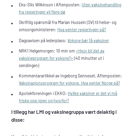
Eks-SVs Wilkinson i Aftenposten:
Uten vaksinehandling
fra regjeringen vil flere dø
Skriftlig spørsmål fra Marian Hussein (SV) til helse- og
omsorgsministeren:
Hva venter regjeringen på?
Dagsavisen på lederplass:
Voksne bør få vaksiner
NRK1 Helgemorgen: 10 min om
«Hvor bli det av
vaksineprogram for voksne?»
(40 minutter ut i
sendingen)
Kommentarartikkel av Ingeborg Senneset, Aftenposten:
Vaksinasjonsprogram for voksne. Hva venter Norge på?
Apotekforeningen i EKKO:
Hvilke vaksiner er det vi må
friske opp igjen og hvorfor?
I tillegg har LMI og vaksinegruppa vært delaktig i
disse: