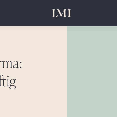
rma:
tig