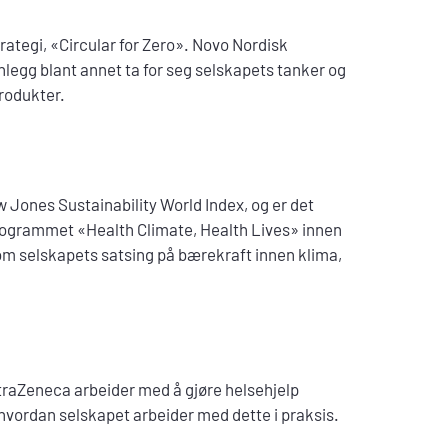
ategi, «Circular for Zero». Novo Nordisk
innlegg blant annet ta for seg selskapets tanker og
produkter.
w Jones Sustainability World Index, og er det
programmet «Health Climate, Health Lives» innen
 om selskapets satsing på bærekraft innen klima,
traZeneca arbeider med å gjøre helsehjelp
g hvordan selskapet arbeider med dette i praksis.