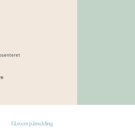
psenteret
rn
Ekstern påmelding