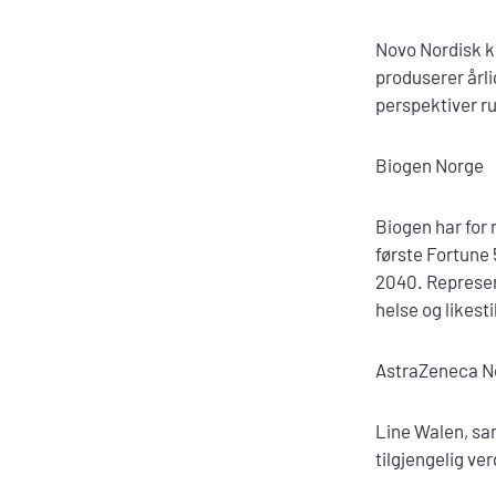
Novo Nordisk ko
produserer årli
perspektiver ru
Biogen Norge
Biogen har for 
første Fortune
2040. Represent
helse og likesti
AstraZeneca N
Line Walen, sa
tilgjengelig ve