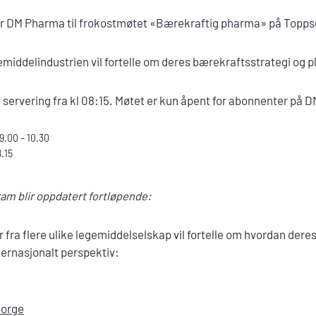
rer DM Pharma til frokostmøtet «Bærekraftig pharma» på Toppse
emiddelindustrien vil fortelle om deres bærekraftsstrategi og 
 servering fra kl 08:15. Møtet er kun åpent for abonnenter på D
9.00 – 10.30
8.15
am blir oppdatert fortløpende:
 fra flere ulike legemiddelselskap vil fortelle om hvordan der
ternasjonalt perspektiv:
Norge