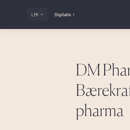
LMI
Digitalis
Digitalis
Lmi
DM Pha
Logg inn
Bærekraf
pharma