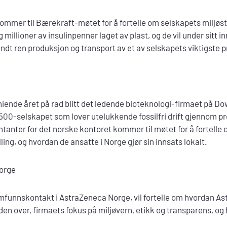
mmer til Bærekraft-møtet for å fortelle om selskapets miljøstr
g millioner av insulinpenner laget av plast, og de vil under sitt 
ndt ren produksjon og transport av et av selskapets viktigste 
niende året på rad blitt det ledende bioteknologi-firmaet på Do
 500-selskapet som lover utelukkende fossilfri drift gjennom 
anter for det norske kontoret kommer til møtet for å fortelle
lling, og hvordan de ansatte i Norge gjør sin innsats lokalt.
orge
mfunnskontakt i AstraZeneca Norge, vil fortelle om hvordan As
rden over, firmaets fokus på miljøvern, etikk og transparens, o