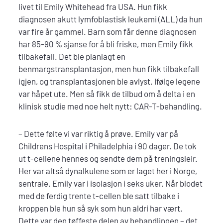
livet til Emily Whitehead fra USA. Hun fikk
diagnosen akutt lymfoblastisk leukemi (ALL) da hun
var fire år gammel. Barn som får denne diagnosen
har 85-90 % sjanse for å bli friske, men Emily fikk
tilbakefall. Det ble planlagt en
benmargstransplantasjon, men hun fikk tilbakefall
igjen, og transplantasjonen ble avlyst. Ifølge legene
var håpet ute. Men så fikk de tilbud om å delta i en
klinisk studie med noe helt nytt: CAR-T-behandling.
– Dette følte vi var riktig å prøve. Emily var på
Childrens Hospital i Philadelphia i 90 dager. De tok
ut t-cellene hennes og sendte dem på treningsleir.
Her var altså dynalkulene som er laget her i Norge,
sentrale. Emily var i isolasjon i seks uker. Når blodet
med de ferdig trente t-cellen ble satt tilbake i
kroppen ble hun så syk som hun aldri har vært.
Dette var den tøffeste delen av behandlingen – det