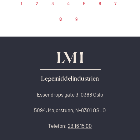
1
2
3
4
5
6
7
8
9
Legemiddelindustrien
Essendrops gate 3, 0368 Oslo
5094, Majorstuen, N-0301 OSLO
Telefon:
23 16 15 00