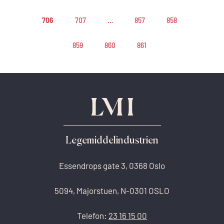
706
707
…
857
858
859
860
861
Legemiddelindustrien
Essendrops gate 3, 0368 Oslo
5094, Majorstuen, N-0301 OSLO
Telefon:
23 16 15 00