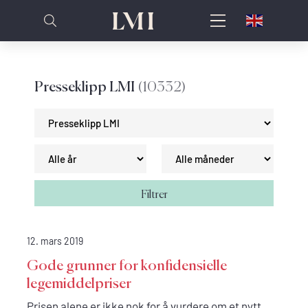
Presseklipp LMI
(10332)
Filtrer
12. mars 2019
Gode grunner for konfidensielle
legemiddelpriser
Prisen alene er ikke nok for å vurdere om et nytt