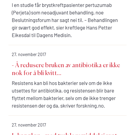
I en studie får brystkreftpasienter pertuzumab
(Perjeta) som neoadjuvant behandling, noe
Beslutningsforum har sagt nei til. – Behandlingen
gir svært god effekt, sier kreftlege Hans Petter
Eikesdal til Dagens Medisin.
27. november 2017
- Å redusere bruken av antibiotika er ikke
nok for å bli kvitt...
Resistens kan bli hos bakterier selv om de ikke
utsettes for antibiotika, og resistensen blir bare
flyttet mellom bakterier, selv om de ikke trenger
resistensen der og da, skriver forskning.no.
27. november 2017
I «kappløp» med tysk legemiddelgigant: