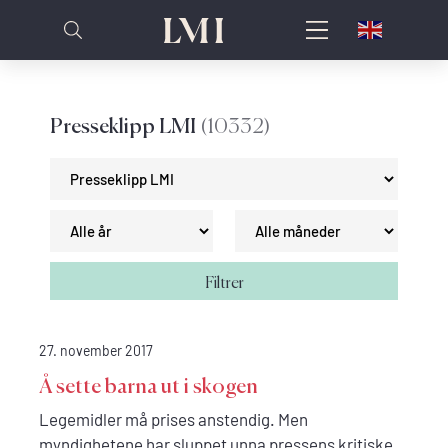
Presseklipp LMI
(10332)
Filtrer
27. november 2017
Å sette barna ut i skogen
Legemidler må prises anstendig. Men
myndighetene har sluppet unna pressens kritiske