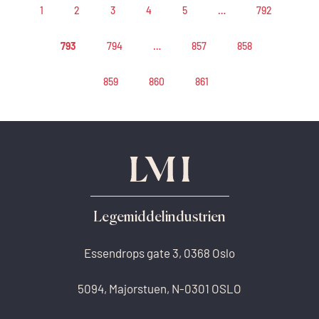
1
2
3
4
5
…
792
793
794
…
857
858
859
860
861
Legemiddelindustrien
Essendrops gate 3, 0368 Oslo
5094, Majorstuen, N-0301 OSLO