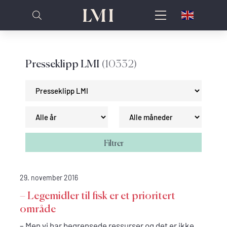
Presseklipp LMI
(10332)
Filtrer
29. november 2016
– Legemidler til fisk er et prioritert
område
– Men vi har begrensede ressurser og det er ikke