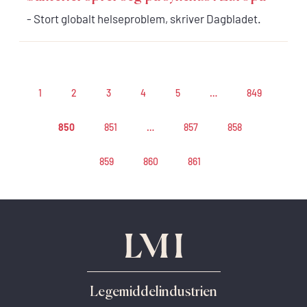
- Stort globalt helseproblem, skriver Dagbladet.
1
2
3
4
5
…
849
850
851
…
857
858
859
860
861
Legemiddelindustrien