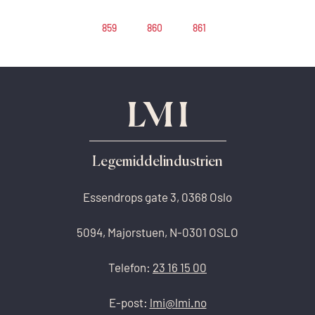
859
860
861
Legemiddelindustrien
Essendrops gate 3, 0368 Oslo
5094, Majorstuen, N-0301 OSLO
Telefon:
23 16 15 00
E-post:
lmi@lmi.no