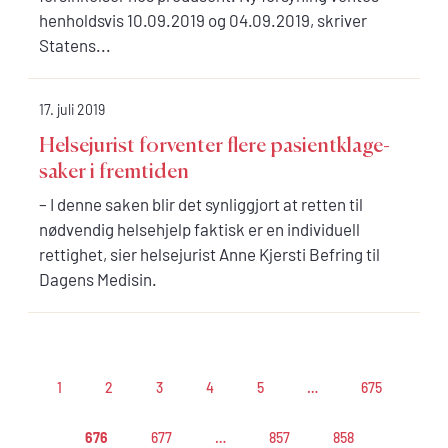
henholdsvis 10.09.2019 og 04.09.2019, skriver
Statens...
17. juli 2019
Helsejurist forventer flere pasientklage-
saker i fremtiden
– I denne saken blir det synliggjort at retten til
nødvendig helsehjelp faktisk er en individuell
rettighet, sier helsejurist Anne Kjersti Befring til
Dagens Medisin.
1
2
3
4
5
…
675
676
677
…
857
858