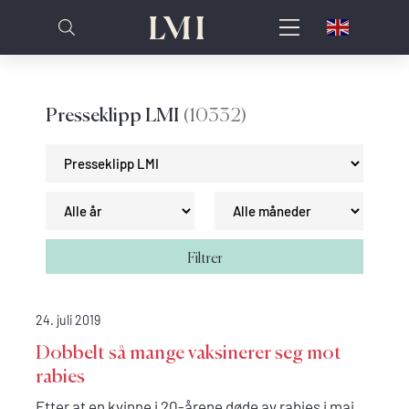
Presseklipp LMI
(10332)
Filtrer
24. juli 2019
Dobbelt så mange vaksinerer seg mot
rabies
Etter at en kvinne i 20-årene døde av rabies i mai,